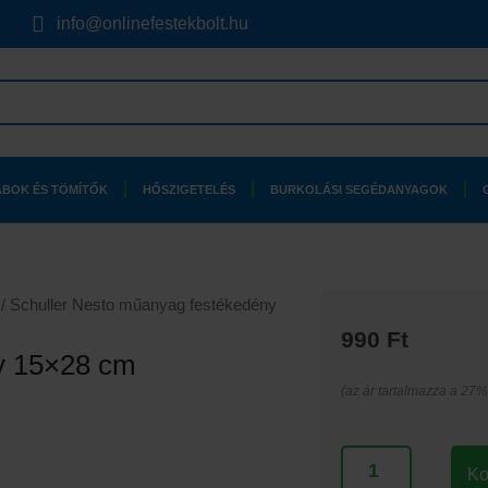
info@onlinefestekbolt.hu
BOK ÉS TÖMÍTŐK
HŐSZIGETELÉS
BURKOLÁSI SEGÉDANYAGOK
/ Schuller Nesto műanyag festékedény
990
Ft
y 15×28 cm
(az ár tartalmazza a 27% 
Schuller
Ko
Nesto