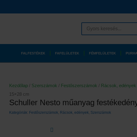
Skip
to
content
Search
...
FALFESTÉKEK
FAFELÜLETEK
FÉMFELÜLETEK
PURHA
Kezdőlap
/
Szerszámok
/
Festőszerszámok
/
Rácsok, edények
15×28 cm
Schuller Nesto műanyag festékedén
Kategóriák:
Festőszerszámok
,
Rácsok, edények
,
Szerszámok