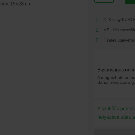
ény. 15×28 cm.
műanyag
festékedény
GLS vagy KUMI H
15x28
MPL Házhozszállí
cm
mennyiség
Fizetés utánvéttel
Biztonságos onlin
A megbízható és biz
Barion rendszere ga
A szállítás ponto
helyezése után, a