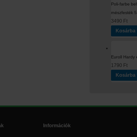
Poli-farbe belt
mészfesték 5 
3490
Ft
Kosárba
Euroll Hard
1790
Ft
Kosárba
ák
Információk