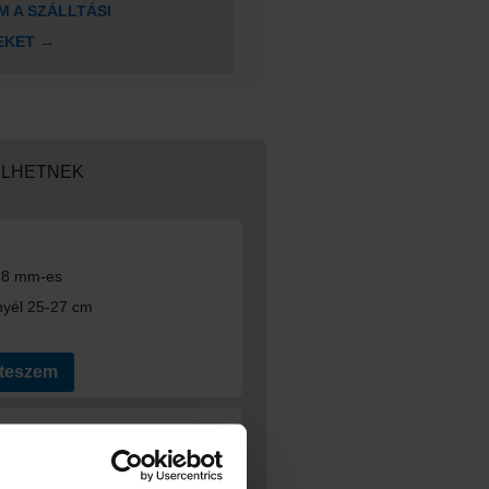
 A SZÁLLTÁSI
EKET →
ELHETNEK
p 8 mm-es
nyél 25-27 cm
 teszem
ine-P festőhenger