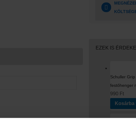
MEGNÉZEM
KÖLTSÉG
EZEK IS ÉRDEK
Schuller Gri
festőhenger 
990
Ft
Kosárba
Schuller Prol