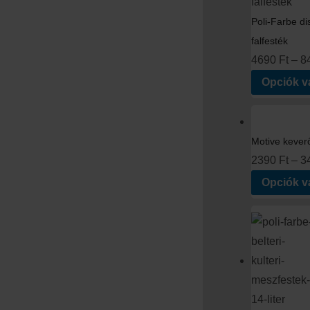
Poli-Farbe di
falfesték
4690
Ft
–
8
Opciók v
Motive kever
2390
Ft
–
3
Opciók v