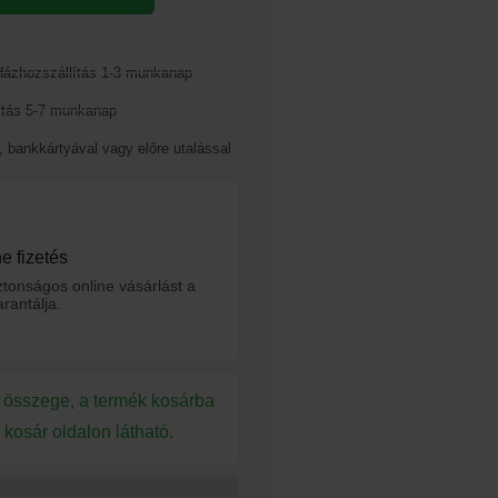
ázhozszállítás 1-3 munkanap
tás 5-7 munkanap
, bankkártyával vagy előre utalással
e fizetés
tonságos online vásárlást a
rantálja.
s összege, a termék kosárba
 kosár oldalon látható.