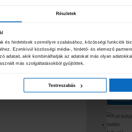
270mm/53m
5590
Ft
Részletek
Kosárba
ál
mak és hirdetések személyre szabásához, közösségi funkciók biz
NÉPSZERŰ TER
hez. Ezenkívül közösségi média-, hirdető- és elemező partner
zó adatait, akik kombinálhatják az adatokat más olyan adatokka
sznált más szolgáltatásokból gyűjtöttek.
Poli-Farbe In
beltéri falfest
Testreszabás
3990
Ft
Kosárba