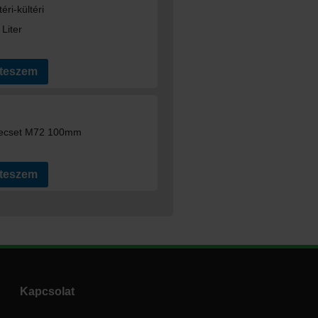
éri-kültéri
Liter
 teszem
y ecset M72 100mm
 teszem
Kapcsolat