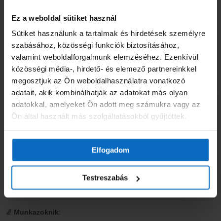
a
a
ki
ki
terméknek
te
Kiegészítők
Kiegészítők
Ez a weboldal sütiket használ
több
tö
Kapriol Tundra zokni közepes
Kapriol Tundra zokni rövid
Sütiket használunk a tartalmak és hirdetések személyre
variációja
var
szárú szürke
szárú szürke
szabásához, közösségi funkciók biztosításához,
van.
va
3090
Ft
2590
Ft
valamint weboldalforgalmunk elemzéséhez. Ezenkívül
A
A
közösségi média-, hirdető- és elemező partnereinkkel
Opciók választása
Opciók választása
változatok
vál
megosztjuk az Ön weboldalhasználatra vonatkozó
a
a
adatait, akik kombinálhatják az adatokat más olyan
termékoldalon
te
adatokkal, amelyeket Ön adott meg számukra vagy az
választhatók
vál
Ön által használt más szolgáltatásokból gyűjtöttek.
ki
ki
A
munkaruházati kiegészítők
– mint a
talpbetétek, zoknik,
lábápolási betétek
– nem csupán kényelmet szolgálnak, hanem
Elfogadom
higiéniát, védelmet és teljesítményt
is növelnek. Ezek a látszólag
apró részletek jelentősen befolyásolják, hogy mennyire fárad el a
lábad, mennyire szellőzik a cipőd belseje, és hogyan bírja a lábad a
Testreszabás
napi 8–12 óra állást.
🧦
Munkazoknik
: