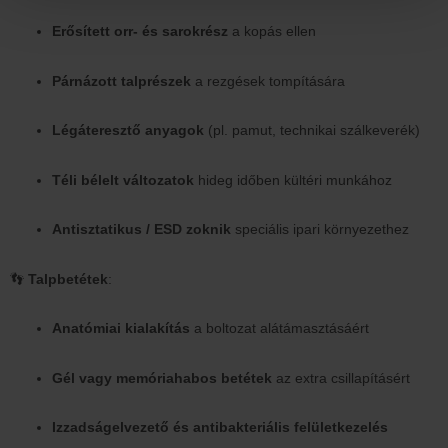
Erősített orr- és sarokrész
a kopás ellen
Párnázott talprészek
a rezgések tompítására
Légáteresztő anyagok
(pl. pamut, technikai szálkeverék)
Téli bélelt változatok
hideg időben kültéri munkához
Antisztatikus / ESD zoknik
speciális ipari környezethez
👣
Talpbetétek
:
Anatómiai kialakítás
a boltozat alátámasztásáért
Gél vagy memóriahabos betétek
az extra csillapításért
Izzadságelvezető és antibakteriális felületkezelés