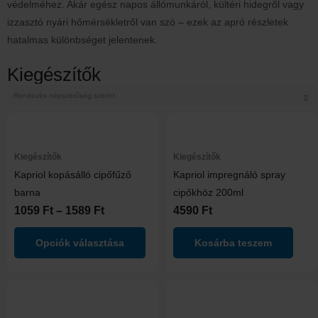
Trilak
védelméhez. Akár egész napos állómunkáról, kültéri hidegről vagy
Trinát
izzasztó nyári hőmérsékletről van szó – ezek az apró részletek
Tytan
hatalmas különbséget jelentenek.
Valmor
Kiegészítők
Ártartomány:
Ennek
1059 Ft
a
-
terméknek
Kiegészítők
Kiegészítők
1589 Ft
több
Kapriol kopásálló cipőfűző
Kapriol impregnáló spray
variációja
barna
cipőkhöz 200ml
van.
1059
Ft
–
1589
Ft
4590
Ft
A
Opciók választása
Kosárba teszem
változatok
a
termékoldalon
Ennek
En
választhatók
a
a
ki