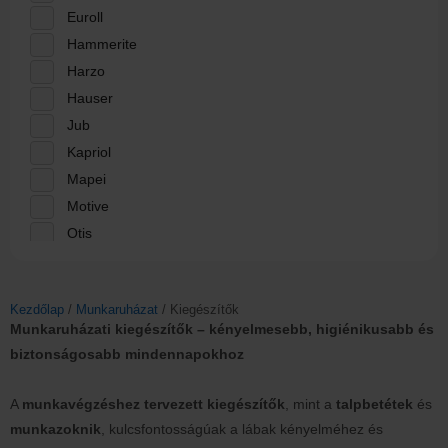
Euroll
Hammerite
Harzo
Hauser
Jub
Kapriol
Mapei
Motive
Otis
Poli-Farbe
Remmers
Kezdőlap
/
Munkaruházat
/ Kiegészítők
Rigips
Munkaruházati kiegészítők – kényelmesebb, higiénikusabb és
Sadolin
biztonságosabb mindennapokhoz
Schuller
Supralux
A
munkavégzéshez tervezett kiegészítők
, mint a
talpbetétek
és
Tesa
munkazoknik
, kulcsfontosságúak a lábak kényelméhez és