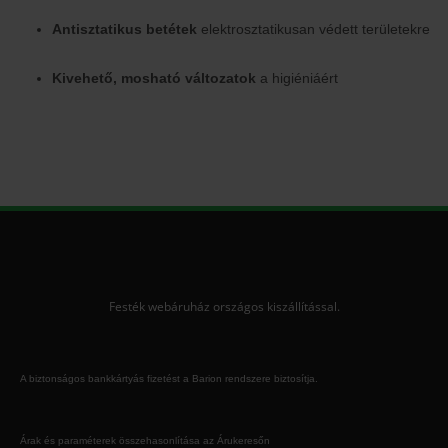
Antisztatikus betétek
elektrosztatikusan védett területekre
Kivehető, mosható változatok
a higiéniáért
Festék webáruház országos kiszállítással.
A biztonságos bankkártyás fizetést a Barion rendszere biztosítja.
Árak és paraméterek összehasonlítása az Árukeresőn