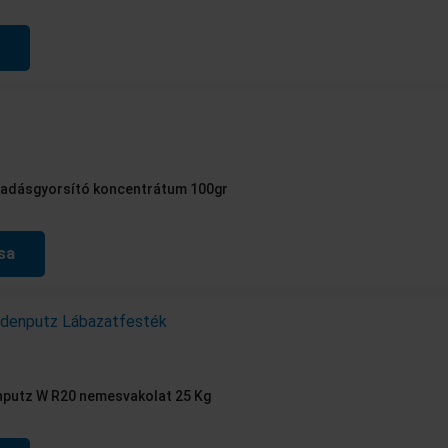
áradásgyorsító koncentrátum 100gr
sa
nputz W R20 nemesvakolat 25 Kg