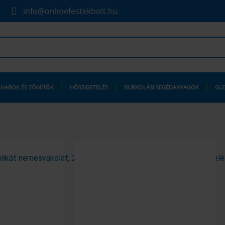
info@onlinefestekbolt.hu
HABOK ÉS TÖMÍTŐK
HŐSZIGETELÉS
BURKOLÁSI SEGÉDANYAGOK
GLE