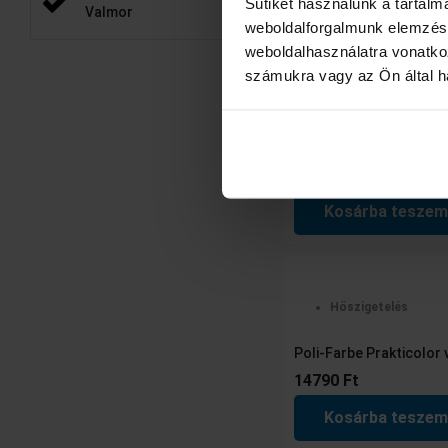
Sütiket használunk a tartal
Opciók választá
Valmor
weboldalforgalmunk elemzésé
weboldalhasználatra vonatko
számukra vagy az Ön által ha
Hőszigetelés
Poli-Farbe Prakticolor
14790
Ft
Kosárba teszem
Hőszigetelés
Poli-Farbe Prakticolor
14790
Ft
Kosárba teszem