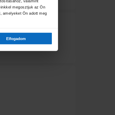
tosításához, valamint
einkkel megosztjuk az Ön
l, amelyeket Ön adott meg
Elfogadom