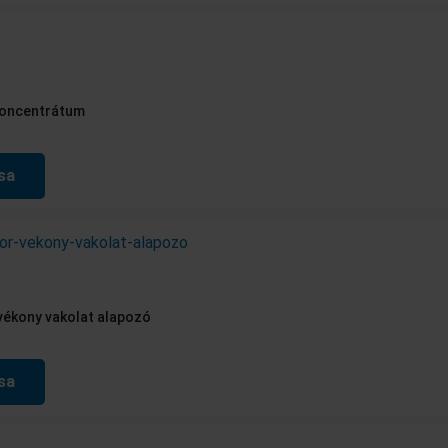
 koncentrátum
sa
 vékony vakolat alapozó
sa