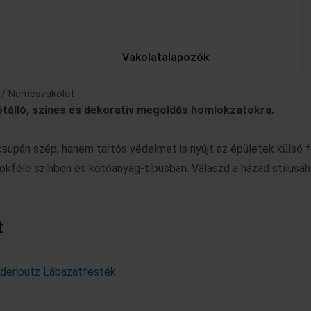
Vakolatalapozók
/ Nemesvakolat
tálló, színes és dekoratív megoldás homlokzatokra.
upán szép, hanem tartós védelmet is nyújt az épületek külső f
sokféle színben és kötőanyag-típusban. Válaszd a házad stílusáh
t
rrent
rrent
rtartomány:
rtartomány:
Ártartomány:
Ennek
Ennek
Ennek
Ennek
Ennek
ice
ice
90 Ft
90 Ft
11490 Ft
a
a
a
a
a
terméknek
terméknek
terméknek
terméknek
terméknek