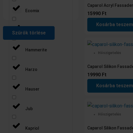
20990 Ft.
16390 Ft.
19
15
14
21
Caparol Acryl Fassade
Ecomix
15990
Ft
Kosárba teszem
Euroll
Szűrők törlése
Hammerite
Hőszigetelés
Caparol Silikon Fassa
Harzo
19990
Ft
Kosárba teszem
Hauser
Jub
Hőszigetelés
Caparol Silikon Fassa
Kapriol