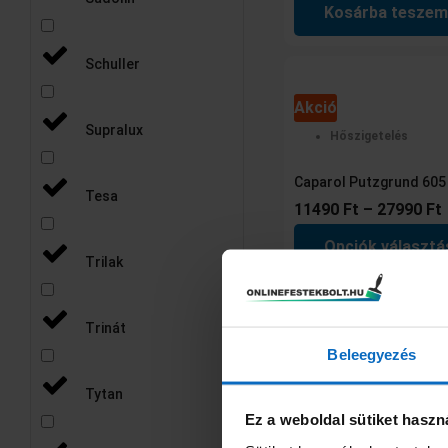
Kosárba teszem
Schuller
Akció
Supralux
Hőszigetelés
Caparol Putzgrund 605
Tesa
11490
Ft
–
27990
Ft
Opciók választá
Trilak
Trinát
Hőszigetelés
Beleegyezés
Revco Remix lábazati-, 
Tytan
17990
Ft
Ez a weboldal sütiket haszn