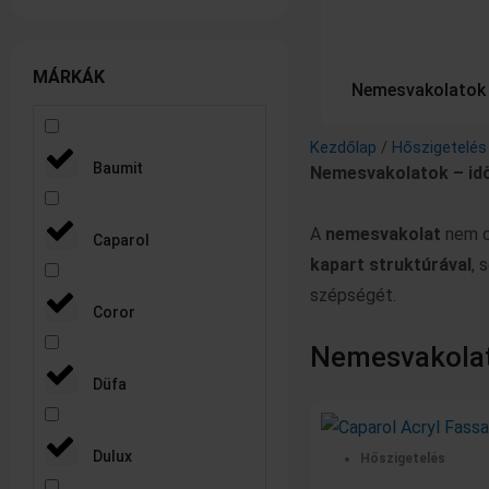
MÁRKÁK
Nemesvakolatok
Kezdőlap
/
Hőszigetelés
Baumit
Nemesvakolatok – idő
A
nemesvakolat
nem cs
Caparol
kapart struktúrával
, 
szépségét.
Coror
Nemesvakola
Düfa
Original
Original
Cu
Cu
Á
Á
price
price
pr
pr
42
79
Dulux
Hőszigetelés
was:
was:
is:
is:
-
-
-