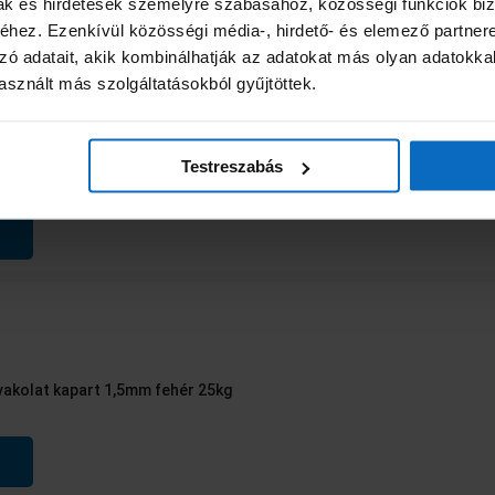
mak és hirdetések személyre szabásához, közösségi funkciók biz
sa
hez. Ezenkívül közösségi média-, hirdető- és elemező partner
zó adatait, akik kombinálhatják az adatokat más olyan adatokka
sznált más szolgáltatásokból gyűjtöttek.
 vakolat gördülő 2mm fehér 25kg
Testreszabás
 vakolat kapart 1,5mm fehér 25kg