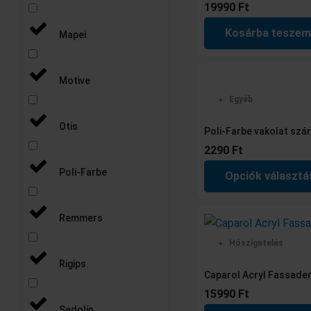
19990
Ft
Kosárba teszem
Mapei
Motive
Egyéb
Otis
Poli-Farbe vakolat sz
2290
Ft
Poli-Farbe
Opciók választá
Remmers
Hőszigetelés
Rigips
Caparol Acryl Fassade
15990
Ft
Sadolin