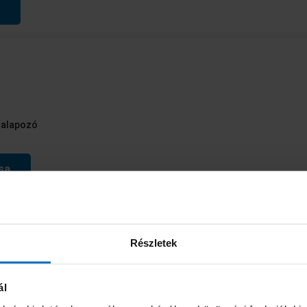
 alapozó
sa
Részletek
és díszítővakolat – 15 kg
ál