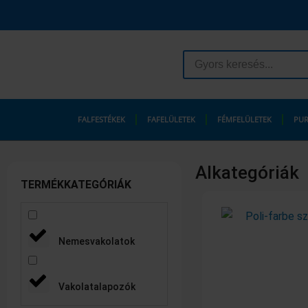
Skip
to
content
Search
...
FALFESTÉKEK
FAFELÜLETEK
FÉMFELÜLETEK
PUR
Alkategóriák
TERMÉKKATEGÓRIÁK
Nemesvakolatok
Vakolatalapozók