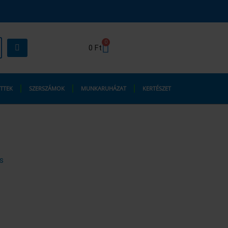
0
Kosár
0
Ft
TTEK
SZERSZÁMOK
MUNKARUHÁZAT
KERTÉSZET