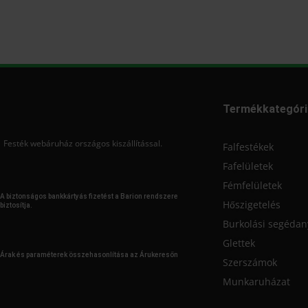
Termékkategóri
Festék webáruház országos kiszállítással.
Falfestékek
Fafelületek
Fémfelületek
A biztonságos bankkártyás fizetést a Barion rendszere
Hőszigetelés
biztosítja.
Burkolási segéda
Glettek
Árak és paraméterek összehasonlítása az Árukeresőn
Szerszámok
Munkaruházat