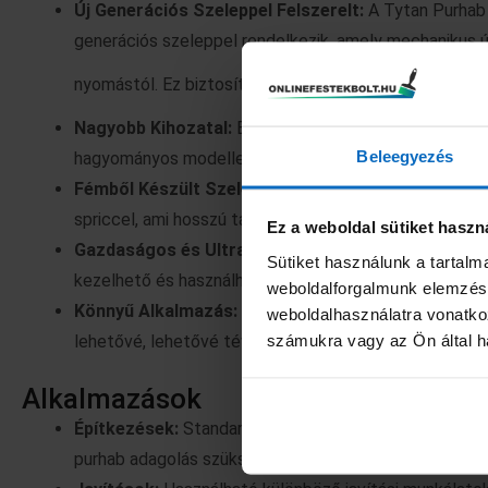
Új Generációs Szeleppel Felszerelt:
A Tytan Purhab 
generációs szeleppel rendelkezik, amely mechanikus út
nyomástól. Ez biztosítja a stabil habminőséget és kis
Nagyobb Kihozatal:
Ez a purhab pisztoly 30%-kal nagy
Beleegyezés
hagyományos modellek, így hatékonyabban és gyorsab
Fémből Készült Szeleptest:
A szeleptest fémből kés
spriccel, ami hosszú távon is biztosítja a stabilitást.
Ez a weboldal sütiket haszn
Gazdaságos és Ultra-Könnyű:
Ez a purhab pisztoly 
Sütiket használunk a tartal
kezelhető és használható bármilyen helyzetben.
weboldalforgalmunk elemzésé
Könnyű Alkalmazás:
Standard Max30 Caliber egyszer
weboldalhasználatra vonatko
számukra vagy az Ön által ha
lehetővé, lehetővé téve a pontos és egyenletes purhab
Alkalmazások
Építkezések:
Standard Max30 Caliber ideális választá
purhab adagolás szükséges.