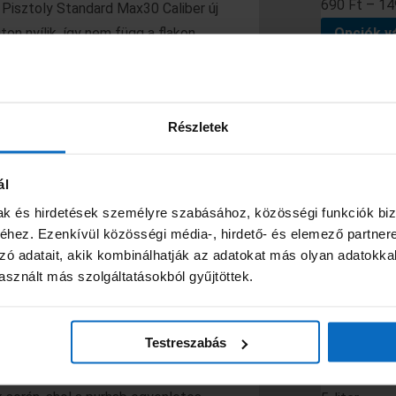
690
Ft
–
14
Pisztoly Standard Max30 Caliber új
on nyílik, így nem függ a flakon
Opciók v
ebb utótágulást
.
1
obb kihozatelt biztosít, mint a
NÉPSZERŰ TERM
Részletek
ban végezhetők el a feladatok.
zült, így nem szivárog és nem
ál
Motive kinyo
gazdaságos és könnyű, így könnyen
mak és hirdetések személyre szabásához, közösségi funkciók biz
szilikonhoz
hez. Ezenkívül közösségi média-, hirdető- és elemező partner
2090
Ft
ű és hatékony felhasználását teszi
zó adatait, akik kombinálhatják az adatokat más olyan adatokka
Kosárba
sznált más szolgáltatásokból gyűjtöttek.
 felvitelt.
Testreszabás
s építkezésekhez, ahol precíz