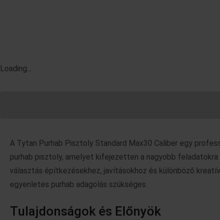
Loading...
LEÍRÁS
TOVÁBBI INFORMÁCIÓK
A Tytan Purhab Pisztoly Standard Max30 Caliber egy profess
purhab pisztoly, amelyet kifejezetten a nagyobb feladatokra 
választás építkezésekhez, javításokhoz és különböző kreatív
egyenletes purhab adagolás szükséges.
Tulajdonságok és Előnyök