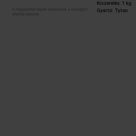
Kiszerelés: 1 kg
A megjelenített képek illusztrációk, a valóságtól
Gyártó: Tytan
eltérőek lehetnek.