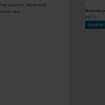
urhab adagolást. Ha bármilyen
Motive kés u
szolok rájuk.
290
Ft
Kosárba