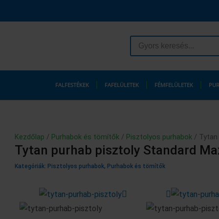
Skip
to
content
Search
...
FALFESTÉKEK
FAFELÜLETEK
FÉMFELÜLETEK
PUR
Kezdőlap
/
Purhabok és tömítők
/
Pisztolyos purhabok
/ Tytan 
Tytan purhab pisztoly Standard Ma
Kategóriák:
Pisztolyos purhabok
,
Purhabok és tömítők