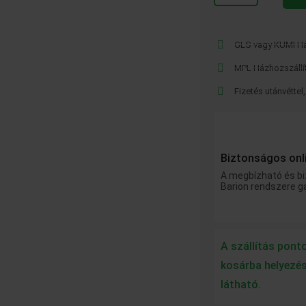
pisztoly
Standard
GLS vagy KUMI Há
Max30
MPL Házhozszállí
Caliber
mennyiség
Fizetés utánvéttel
Biztonságos onli
A megbízható és bi
Barion rendszere ga
A szállítás pont
kosárba helyezés
látható.