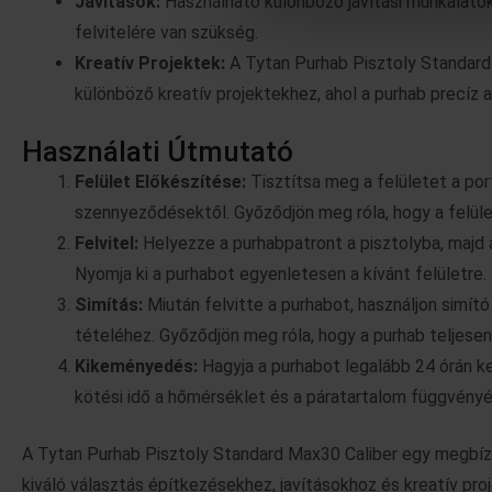
Javítások:
Használható különböző javítási munkálatok
felvitelére van szükség.
Kreatív Projektek:
A Tytan Purhab Pisztoly Standard 
különböző kreatív projektekhez, ahol a purhab precíz 
Használati Útmutató
Felület Előkészítése:
Tisztítsa meg a felületet a port
szennyeződésektől. Győződjön meg róla, hogy a felület
Felvitel:
Helyezze a purhabpatront a pisztolyba, majd á
Nyomja ki a purhabot egyenletesen a kívánt felületre.
Simítás:
Miután felvitte a purhabot, használjon simít
tételéhez. Győződjön meg róla, hogy a purhab teljesen k
Kikeményedés:
Hagyja a purhabot legalább 24 órán ke
kötési idő a hőmérséklet és a páratartalom függvényé
A Tytan Purhab Pisztoly Standard Max30 Caliber egy megbíz
kiváló választás építkezésekhez, javításokhoz és kreatív pr