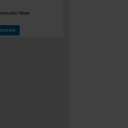
niverzális 18mm
 teszem