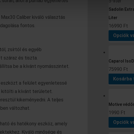
 során, ahol a purhab egyenletes
Sadolin Extra
Max30 Caliber kiváló választás
Liter
adagolása fontos.
16990
Ft
Opciók v
ól, zsírtól és egyéb
 száraz és tiszta.
Caparol IsoD
llítsa be a kívánt nyomásszintet.
75990
Ft
Kosárba
ó eszközt a felület egyenletessé
itölti a kívánt területet.
resztül kikeményedni. A teljes
Motive védő
ben változhat.
1990
Ft
Opciók v
ható és hatékony eszköz, amely
ojektekhez. Kiváló minősége és