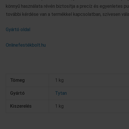
könnyű használata révén biztosítja a precíz és egyenletes p
további kérdése van a termékkel kapcsolatban, szívesen vála
Gyártó oldal
Onlinefestékbolt.hu
Tömeg
1 kg
Gyártó
Tytan
Kiszerelés
1 kg