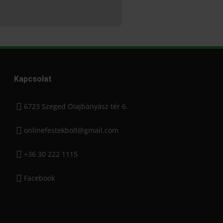
Kapcsolat
6723 Szeged Olajbányász tér 6.
onlinefestekbolt@gmail.com
+36 30 222 1115
Facebook