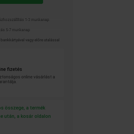
zhozszállítás 1-3 munkanap
tás 5-7 munkanap
, bankkártyával vagy előre utalással
ne fizetés
ztonságos online vásárlást a
rantálja.
os összege, a termék
e után, a kosár oldalon