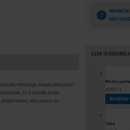
MEGNÉZEM
KÖLTSÉG
EZEK IS ÉRDEKE
Motive purha
zionális minőségű, magas kihozatalú
4290
Ft
terveztek. Ez a termék kiváló
Kosárba
 projektekhez, ahol precíz és
Tesa