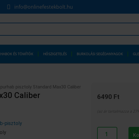
info@onlinefestekbolt.hu
HABOK ÉS TÖMÍTŐK
HŐSZIGETELÉS
BURKOLÁSI SEGÉDANYAGOK
GLE
purhab pisztoly Standard Max30 Caliber
x30 Caliber
6490
Ft
(az ár tartalmazza a 27%
Tytan
Ko
purhab