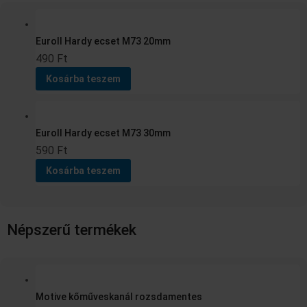
Euroll Hardy ecset M73 20mm
490
Ft
Kosárba teszem
Euroll Hardy ecset M73 30mm
590
Ft
Kosárba teszem
Népszerű termékek
Ennek
a
Motive kőműveskanál rozsdamentes
terméknek