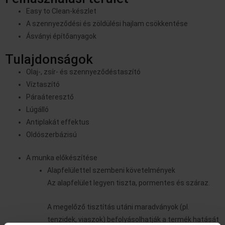
Easy to Clean-készlet
A szennyeződési és zöldülési hajlam csökkentése
Ásványi építőanyagok
Tulajdonságok
Olaj-, zsír- és szennyeződéstaszító
Víztaszító
Páraáteresztő
Lúgálló
Antiplakát effektus
Oldószerbázisú
A munka előkészítése
Alapfelülettel szembeni követelmények
Az alapfelület legyen tiszta, pormentes és száraz.
A megelőző tisztítás utáni maradványok (pl.
tenzidek, viaszok) befolyásolhatják a termék hatását