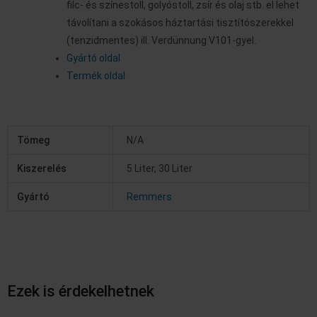
filc- és színestoll, golyóstoll, zsír és olaj stb. el lehet
távolítani a szokásos háztartási tisztítószerekkel
(tenzidmentes) ill. Verdünnung V101-gyel.
Gyártó oldal
Termék oldal
Tömeg
N/A
Kiszerelés
5 Liter, 30 Liter
Gyártó
Remmers
Ezek is érdekelhetnek