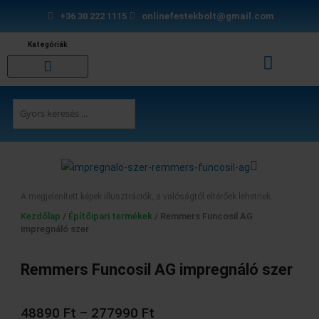
Skip
+36 30 222 1115
onlinefestekbolt@gmail.com
to
content
Kategóriák
Kosár
Burkolási segédanyagok
Purhabok és tömítők
Search
...
A megjelenített képek illusztrációk, a valóságtól eltérőek lehetnek.
Kezdőlap
/
Építőipari termékek
/ Remmers Funcosil AG
impregnáló szer
Remmers Funcosil AG impregnáló szer
Ártartomány:
48890 Ft
48890
Ft
–
277990
Ft