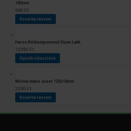
180mm
több
990
Ft
variációja
van.
Kosárba teszem
A
változatok
a
Harzo Kétkomponensű Vizes Lakk
termékoldalon
12990
Ft
választhatók
Opciók választása
ki
Motive dekor ecset 120x10mm
2390
Ft
Kosárba teszem