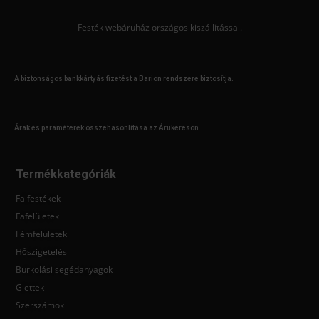
Festék webáruház országos kiszállítással.
A biztonságos bankkártyás fizetést a Barion rendszere biztosítja.
Árak és paraméterek összehasonlítása az Árukeresőn
Termékkategóriák
Falfestékek
Fafelületek
Fémfelületek
Hőszigetelés
Burkolási segédanyagok
Glettek
Szerszámok