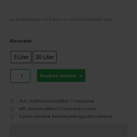
-
277990 Ft
(az ár tartalmazza a 27% ÁFA-t, de a szállítási költséget nem)
Remmers
Kiszerelés
Funcosil
AG
5 Liter
30 Liter
impregnáló
szer
mennyiség
Kosárba teszem
GLS / KUMI házhozszállítás 1-3 munkanap
MPL házhozszállítás 5-7 munkanapon belül
Fizetés utánvéttel, bankkártyával vagy előre utalással