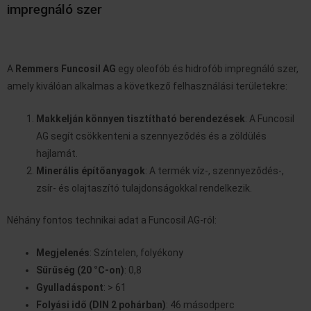
impregnáló szer
A
Remmers Funcosil AG
egy oleofób és hidrofób impregnáló szer,
amely kiválóan alkalmas a következő felhasználási területekre:
Makkelján könnyen tisztítható berendezések
: A Funcosil
AG segít csökkenteni a szennyeződés és a zöldülés
hajlamát.
Minerális építőanyagok
: A termék víz-, szennyeződés-,
zsír- és olajtaszító tulajdonságokkal rendelkezik.
Néhány fontos technikai adat a Funcosil AG-ról:
Megjelenés
: Színtelen, folyékony
Sűrűség (20 °C-on)
: 0,8
Gyulladáspont
: > 61
Folyási idő (DIN 2 pohárban)
: 46 másodperc