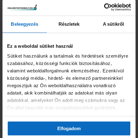
és ezért ezeket teljesen el kell távolítani.
Előkészítés
Beleegyezés
Részletek
A sütikről
Építési hibákat, mint pl. repedések, repedezett fuga,
hibás csatlakozások, felszálló és higroszkopikus
nedvesség először meg kell szüntetni.
Ez a weboldal sütiket használ
Sütiket használunk a tartalmak és hirdetések személyre
A szükséges tisztítást kíméletesen kell elvégezni,
szabásához, közösségi funkciók biztosításához,
például hideg vagy meleg vízzel történő
valamint weboldalforgalmunk elemzéséhez. Ezenkívül
permetezéssel vagy gőzölős tisztítással; a makacs
közösségi média-, hirdető- és elemező partnereinkkel
szennyeződésekhez rotec Softstrahl-technikát vagy
megosztjuk az Ön weboldalhasználatra vonatkozó
Remmers tisztítószereket (például Schmutzlöser
adatait, akik kombinálhatják az adatokat más olyan
(0671), Clean FP (0666), Clean AC (0672), Combi WR
adatokkal, amelyeket Ön adott meg számukra vagy az
(0675)) kell alkalmazni.
Ön által használt más szolgáltatásokból gyűjtöttek.
Feldolgozási feltételek
Az anyag-, a környezet- és az alapfelület
Elfogadom
hőmérséklete lehet: min. +10°C-tól max. +25°C-ig.