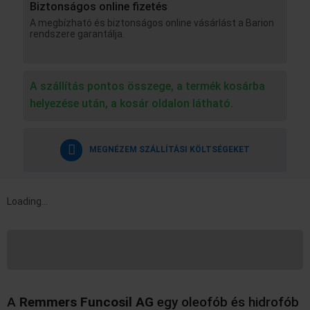
Biztonságos online fizetés
A megbízható és biztonságos online vásárlást a Barion
rendszere garantálja.
A szállítás pontos összege, a termék kosárba
helyezése után, a kosár oldalon látható.
MEGNÉZEM SZÁLLÍTÁSI KÖLTSÉGEKET
Loading...
Leírás
További információk
A
Remmers Funcosil AG
egy oleofób és hidrofób