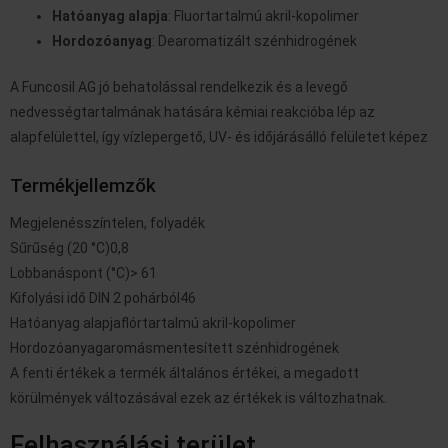
Hatóanyag alapja
: Fluortartalmú akril-kopolimer
Hordozóanyag
: Dearomatizált szénhidrogének
A Funcosil AG jó behatolással rendelkezik és a levegő
nedvességtartalmának hatására kémiai reakcióba lép az
alapfelülettel, így vízlepergető, UV- és időjárásálló felületet képez
Termékjellemzők
Megjelenés
színtelen, folyadék
Sűrűség (20 °C)
0,8
Lobbanáspont (°C)
> 61
Kifolyási idő DIN 2 pohárból
46
Hatóanyag alapja
flórtartalmú akril-kopolimer
Hordozóanyag
aromásmentesített szénhidrogének
A fenti értékek a termék általános értékei, a megadott
körülmények változásával ezek az értékek is változhatnak.
Felhasználási terület