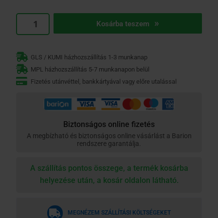
Caparol
Kosárba teszem
HaftGrund
EG
10
GLS / KUMI házhozszállítás 1-3 munkanap
Liter
MPL házhozszállítás 5-7 munkanapon belül
mennyiség
Fizetés utánvéttel, bankkártyával vagy előre utalással
Biztonságos online fizetés
A megbízható és biztonságos online vásárlást a Barion
rendszere garantálja.
A szállítás pontos összege, a termék kosárba
helyezése után, a kosár oldalon látható.
MEGNÉZEM SZÁLLÍTÁSI KÖLTSÉGEKET