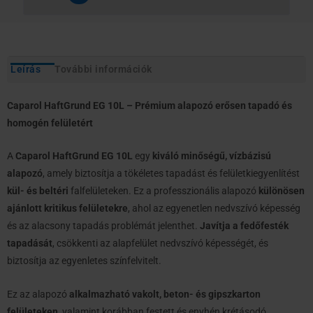
Leírás
További információk
Caparol HaftGrund EG 10L – Prémium alapozó erősen tapadó és
homogén felületért
A
Caparol HaftGrund EG 10L
egy
kiváló minőségű, vízbázisú
alapozó
, amely biztosítja a tökéletes tapadást és felületkiegyenlítést
kül- és beltéri
falfelületeken. Ez a professzionális alapozó
különösen
ajánlott kritikus felületekre
, ahol az egyenetlen nedvszívó képesség
és az alacsony tapadás problémát jelenthet.
Javítja a fedőfesték
tapadását
, csökkenti az alapfelület nedvszívó képességét, és
biztosítja az egyenletes színfelvitelt.
Ez az alapozó
alkalmazható vakolt, beton- és gipszkarton
felületeken
, valamint korábban festett és enyhén krétásodó