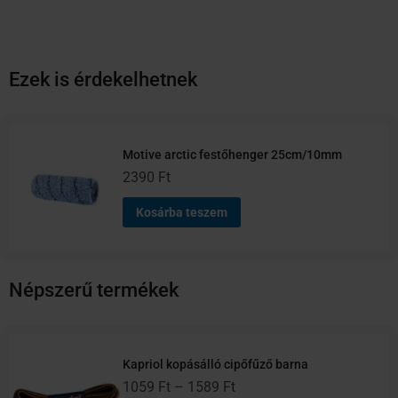
Ezek is érdekelhetnek
Motive arctic festőhenger 25cm/10mm
2390
Ft
Kosárba teszem
Népszerű termékek
Ártartomány:
Ártartomány:
Ennek
Ennek
990 Ft
1059 Ft
a
a
Kapriol kopásálló cipőfűző barna
-
-
terméknek
terméknek
1059
Ft
–
1589
Ft