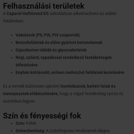
Felhasználási területek
A
Caparol HaftGrund EG
sokoldalúan alkalmazható az alábbi
felületeken:
Vakolatok (PII, PIII, PIV csoportok)
Betonfelületek és előre gyártott betonelemek
Gipszkarton táblák és gipszvakolatok
Régi, szilárd, tapadással rendelkező festékrétegek
átfestésére
Enyhén krétásodó, erősen nedvszívó felületek kezelésére
Ez a termék különösen ajánlott
homlokzatok, beltéri falak és
mennyezetek előkészítésére
, hogy a végső festékréteg tartós és
esztétikus legyen.
Szín és fényességi fok
Szín:
Fehér
Színezhetőség:
A ColorExpress rendszerrel világos