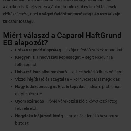
alapokon is. Kifejezetten ajánlott homlokzati és beltéri festések
előkészítésére, ahol
a végső fedőréteg tartóssága és esztétikája
kulcsfontosságú
.
Miért válaszd a Caparol HaftGrund
EG alapozót?
Erősen tapadó alapréteg
– javítja a fedőfestékek tapadását
Kiegyenlíti a nedvszívó képességet
– segít elkerülni a
foltosodást
Univerzálisan alkalmazható
– kül- és beltéri felhasználásra
Vízzel hígítható és szagtalan
– környezetbarát megoldás
Nagy fedőképesség és kiváló tapadás
– ideális problémás
alapfelületekre
Gyors száradás
– rövid várakozási idő a következő réteg
felvitele előtt
Nagyfokú időjárásállóság
– tartós és ellenálló bevonatot
biztosít