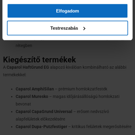
Környezetbarát:
Nem tartalmaz oldószereket, így biztonságos
beltéri használatra is.
Elfogadom
Kiszerelés és csomagolás
Testreszabás
Kiszerelés:
10 literes műanyag kanna
Kiadósság:
Egy vödör kb.
65-100 m²
felületre elegendő egy
rétegben
Kiegészítő termékek
A
Caparol HaftGrund EG
alapozó kiválóan kombinálható az alábbi
termékekkel:
Caparol AmphiSilan
– prémium homlokzatfesték
Caparol Muresko
– magas időjárásállóságú homlokzati
bevonat
Caparol CapaGrund Universal
– erősen nedvszívó
alapfelületek előkezelésére
Caparol Dupa-Putzfestiger
– kritikus felületek megerősítésére