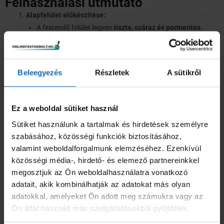
Felhasználási útmutató
Alapfelület előkészítése:
A festendő felület legyen
tiszta, száraz és pormentes
.
Távolítsd el a pergő rétegeket és az egyéb
szennyeződéseket.
Krétásodó vagy nagyon nedvszívó felületek esetén javasolt
Beleegyezés
Részletek
A sütikről
Caparol Dupa-Putzfestiger alapozó
előzetes alkalmazása.
Alapozó felvitele:
Ecsettel, hengerrel vagy szórással
egyenletesen vidd fel.
Ez a weboldal sütiket használ
Egy rétegben alkalmazd, ügyelve az egyenletes eloszlásra.
Sütiket használunk a tartalmak és hirdetések személyre
Száradás:
szabásához, közösségi funkciók biztosításához,
Hőmérséklettől és páratartalomtól függően
kb. 6 óra
valamint weboldalforgalmunk elemzéséhez. Ezenkívül
elteltével átfesthető
.
közösségi média-, hirdető- és elemező partnereinkkel
megosztjuk az Ön weboldalhasználatra vonatkozó
Tárolás és eltarthatóság
adatait, akik kombinálhatják az adatokat más olyan
Tárolás:
Hűvös, fagymentes helyen.
adatokkal, amelyeket Ön adott meg számukra vagy az
Eltarthatóság:
Bontatlan csomagolásban legalább
12
Ön által használt más szolgáltatásokból gyűjtöttek.
hónapig
megőrzi minőségét.