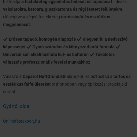
biztosítja
a festékréteg egyenletes fedését és tapadását
. Ideális
vakolatokra, betonra, gipszkartonra és régi festett felületekre
,
elősegítve a végső festékréteg
tartósságát és esztétikus
megjelenését
.
Erősen tapadó, homogén alapozás
Kiegyenlíti a nedvszívó
képességet
Gyors száradás és környezetbarát formula
Univerzálisan alkalmazható kül- és beltéren
Tökéletes
választás professzionális festési munkákhoz
Válaszd a
Caparol HaftGrund EG
alapozót, és biztosítsd a
tartós és
esztétikus falfelületeket
otthonodban vagy építkezési projektjeid
során!
Gyártói oldal
Onlinefestekbolt.hu