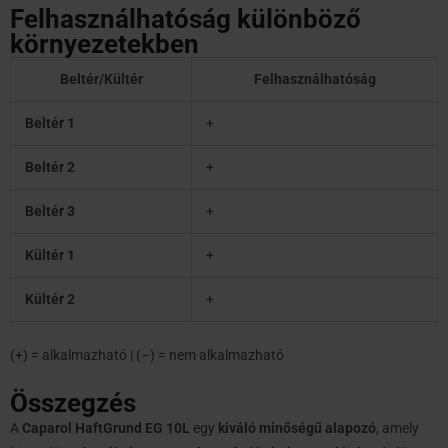
Felhasználhatóság különböző
környezetekben
Beltér/Kültér
Felhasználhatóság
Beltér 1
+
Beltér 2
+
Beltér 3
+
Kültér 1
+
Kültér 2
+
(+) = alkalmazható | (–) = nem alkalmazható
Összegzés
A
Caparol HaftGrund EG 10L
egy
kiváló minőségű alapozó
, amely