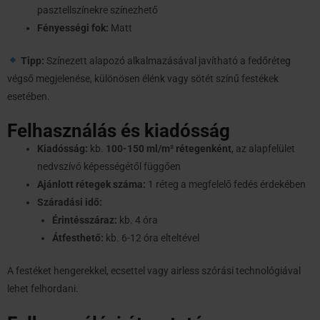
pasztellszínekre színezhető
Fényességi fok:
Matt
Tipp:
Színezett alapozó alkalmazásával javítható a fedőréteg
végső megjelenése, különösen élénk vagy sötét színű festékek
esetében.
Felhasználás és kiadósság
Kiadósság:
kb.
100-150 ml/m² rétegenként
, az alapfelület
nedvszívó képességétől függően
Ajánlott rétegek száma:
1 réteg a megfelelő fedés érdekében
Száradási idő:
Érintésszáraz:
kb. 4 óra
Átfesthető:
kb. 6-12 óra elteltével
A festéket hengerekkel, ecsettel vagy airless szórási technológiával
lehet felhordani.