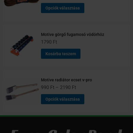
2190 Ft
1589 Ft
több
több
Opciók választása
variációja
variációja
van.
van.
A
A
változatok
változatok
Motive görgő fugamosó vödörhöz
a
a
1790
Ft
termékoldalon
termékoldalon
választhatók
választhatók
Kosárba teszem
ki
ki
Motive radiátor ecset v-pro
990
Ft
–
2190
Ft
Opciók választása