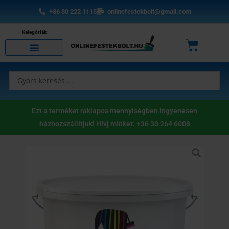
Skip
+36 30 222 1115
onlinefestekbolt@gmail.com
to
content
Kategóriák
Kosár
Search
...
Ezt a terméket raklapos mennyiségben ingyenesen
házhozszállítjuk! Hívj minket: +36 30 264 6008