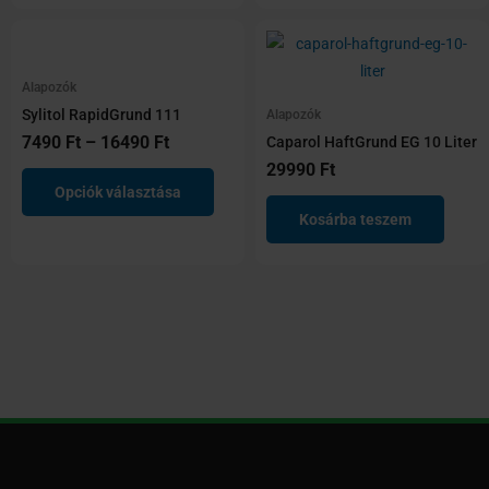
Ártartomány:
Ennek
7490 Ft
a
-
terméknek
Alapozók
16490 Ft
több
Sylitol RapidGrund 111
Alapozók
7490
Ft
–
16490
Ft
variációja
Caparol HaftGrund EG 10 Liter
van.
29990
Ft
Opciók választása
A
Kosárba teszem
változatok
a
termékoldalon
választhatók
ki