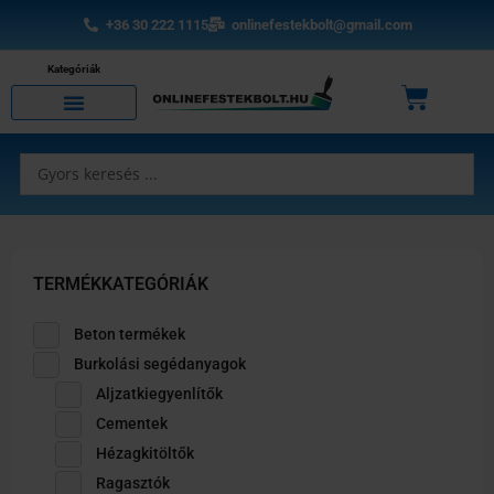
Skip
+36 30 222 1115
onlinefestekbolt@gmail.com
to
content
Kategóriák
Kosár
Search
...
TERMÉKKATEGÓRIÁK
Beton termékek
Burkolási segédanyagok
Aljzatkiegyenlítők
Cementek
Hézagkitöltők
Ragasztók