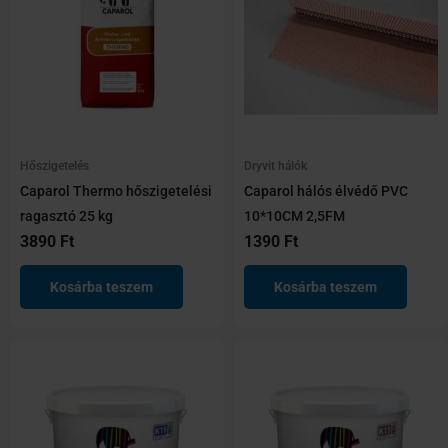
Csempe és konyhabútor
Homlokzatfestékek
Mélyalapozók
Mészfestékek
Penészvédelem
Színezőpaszták
Fémfelületek
Hőszigetelés
Dryvit hálók
Fémalapozók
Caparol Thermo hőszigetelési
Caparol hálós élvédő PVC
ragasztó 25 kg
10*10CM 2,5FM
Hígítók
3890
Ft
1390
Ft
Zománcfestékek
Oldószeres zománcfestékek
Kosárba teszem
Kosárba teszem
Vizes bázisú zománcfestékek
Glettek
Beltéri glettek
Kültéri glettek
Hőszigetelés
Dryvit hálók