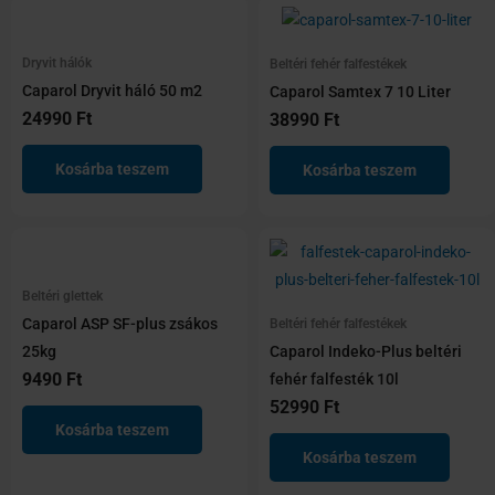
Spatulyák
Vágókorong
Dryvit hálók
Beltéri fehér falfestékek
Caparol Dryvit háló 50 m2
Caparol Samtex 7 10 Liter
24990
Ft
38990
Ft
Kosárba teszem
Kosárba teszem
Beltéri glettek
Caparol ASP SF-plus zsákos
Beltéri fehér falfestékek
25kg
Caparol Indeko-Plus beltéri
9490
Ft
fehér falfesték 10l
52990
Ft
Kosárba teszem
Kosárba teszem