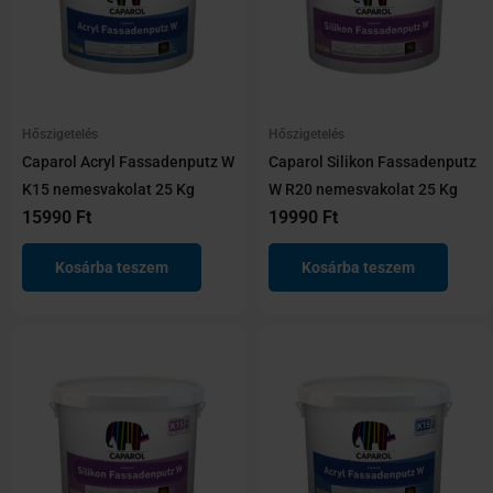
Hőszigetelő ragasztók
Lábazatfestékek
Nemesvakolat
Nemesvakolatok
Vakolatalapozók
Hőszigetelés
Hőszigetelés
Kertészet
Caparol Acryl Fassadenputz W
Caparol Silikon Fassadenputz
K15 nemesvakolat 25 Kg
W R20 nemesvakolat 25 Kg
Kéziszerszámok
15990
Ft
19990
Ft
Öntözés
Munkaruházat
Kosárba teszem
Kosárba teszem
Cipők és bakancsok
Kiegészítők
Munkavédelem
Ruházat
Purhabok és tömítők
Ablaktömítő szalagok
Kézi purhabok
Kinyomópisztolyok