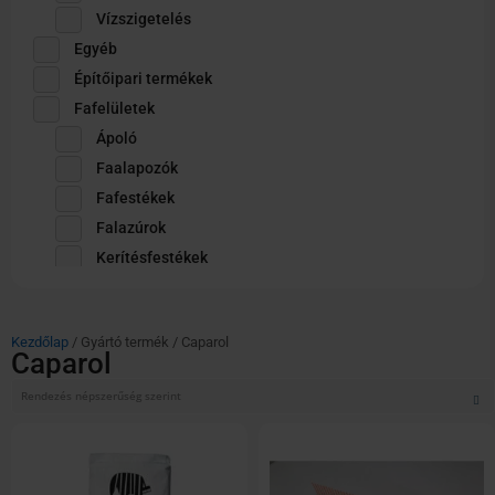
Vízszigetelés
Egyéb
Építőipari termékek
Fafelületek
Ápoló
Faalapozók
Fafestékek
Falazúrok
Kerítésfestékek
Lakkok
Olajok
Kezdőlap
/ Gyártó termék / Caparol
Falfestékek
Caparol
Alapozók
Beltéri fehér falfestékek
Beltéri színes falfestékek
Betonfesték