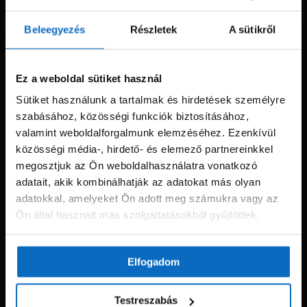
Beleegyezés
Részletek
A sütikről
A biztonságos bankkártyás fizetést a Barion rendszere biztosítja.
Ez a weboldal sütiket használ
Sütiket használunk a tartalmak és hirdetések személyre
Árak és paraméterek összehasonlítása az Árukeresőn
szabásához, közösségi funkciók biztosításához,
valamint weboldalforgalmunk elemzéséhez. Ezenkívül
Termékkategóriák
közösségi média-, hirdető- és elemező partnereinkkel
Falfestékek
megosztjuk az Ön weboldalhasználatra vonatkozó
Fafelületek
adatait, akik kombinálhatják az adatokat más olyan
Fémfelületek
adatokkal, amelyeket Ön adott meg számukra vagy az
Hőszigetelés
Ön által használt más szolgáltatásokból gyűjtöttek.
Burkolási segédanyagok
Glettek
Szerszámok
Elfogadom
Munkaruházat
Testreszabás