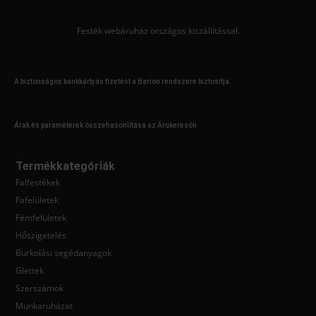
Festék webáruház országos kiszállítással.
Mélyalapozók
Remmers
Mészfestékek
Rigips
A biztonságos bankkártyás fizetést a Barion rendszere biztosítja.
Penészvédelem
Sadolin
Árak és paraméterek összehasonlítása az Árukeresőn
Színezőpaszták
Termékkategóriák
Schuller
Falfestékek
Fafelületek
Fémfelületek
Supralux
Fémfelületek
Hőszigetelés
Fémalapozók
Burkolási segédanyagok
Tesa
Glettek
Szerszámok
Hígítók
Trilak
Munkaruházat