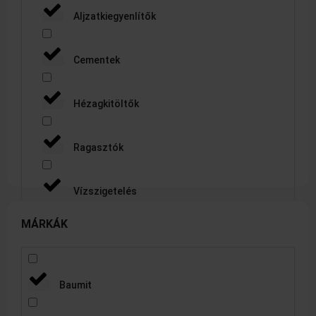
Aljzatkiegyenlítők
Cementek
Hézagkitöltők
Ragasztók
Vízszigetelés
MÁRKÁK
Egyéb
Építőipari termékek
Baumit