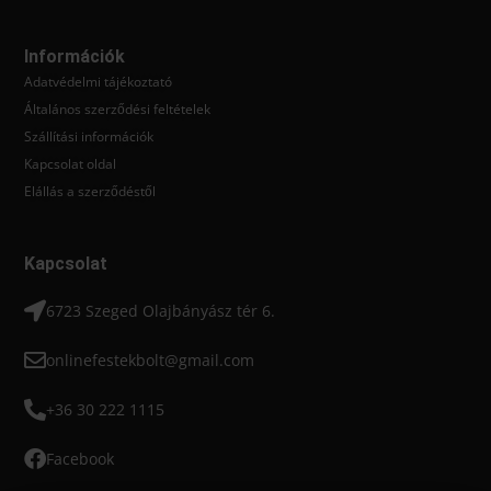
Zománcfestékek
Trinát
Információk
Adatvédelmi tájékoztató
Oldószeres zománcfestékek
Általános szerződési feltételek
Tytan
Szállítási információk
Kapcsolat oldal
Vizes bázisú zománcfestékek
Valmor
Elállás a szerződéstől
Glettek
Kapcsolat
Beltéri glettek
6723 Szeged Olajbányász tér 6.
onlinefestekbolt@gmail.com
Kültéri glettek
+36 30 222 1115
Hőszigetelés
Facebook