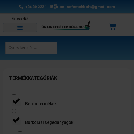
Skip
+36 30 222 1115
onlinefestekbolt@gmail.com
to
content
Kategóriák
Kosár
Search
...
TERMÉKKATEGÓRIÁK
Beton termékek
Burkolási segédanyagok