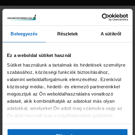
Dryvit hálók
Hőszigetelő ragasztók
Beleegyezés
Részletek
A sütikről
Lábazatfestékek
Ez a weboldal sütiket használ
Nemesvakolat
Sütiket használunk a tartalmak és hirdetések személyre
szabásához, közösségi funkciók biztosításához,
valamint weboldalforgalmunk elemzéséhez. Ezenkívül
Nemesvakolatok
közösségi média-, hirdető- és elemező partnereinkkel
megosztjuk az Ön weboldalhasználatra vonatkozó
Vakolatalapozók
adatait, akik kombinálhatják az adatokat más olyan
adatokkal, amelyeket Ön adott meg számukra vagy az
Ön által használt más szolgáltatásokból gyűjtöttek.
Kertészet