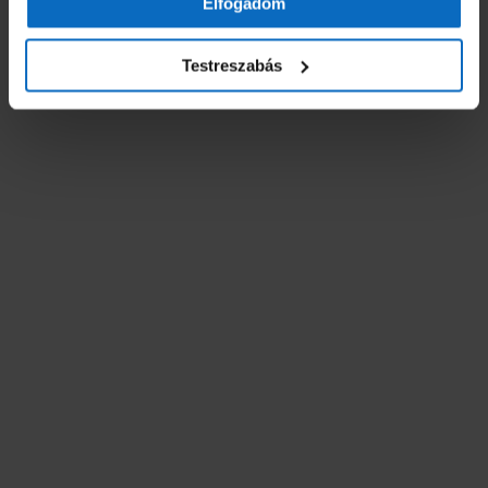
Kéziszerszámok
Elfogadom
Testreszabás
Öntözés
Munkaruházat
Cipők és bakancsok
Kiegészítők
Munkavédelem
Ruházat
Purhabok és tömítők