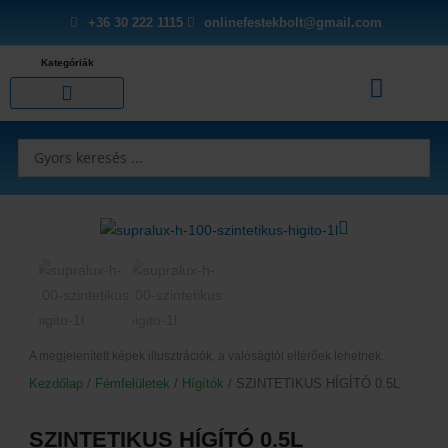
Skip
+36 30 222 1115
onlinefestekbolt@gmail.com
to
content
Kategóriák
Kosár
Burkolási segédanyagok
Purhabok és tömítők
Search
...
A megjelenített képek illusztrációk, a valóságtól eltérőek lehetnek.
Kezdőlap
/
Fémfelületek
/
Hígítók
/ SZINTETIKUS HÍGÍTÓ 0.5L
SZINTETIKUS HÍGÍTÓ 0.5L