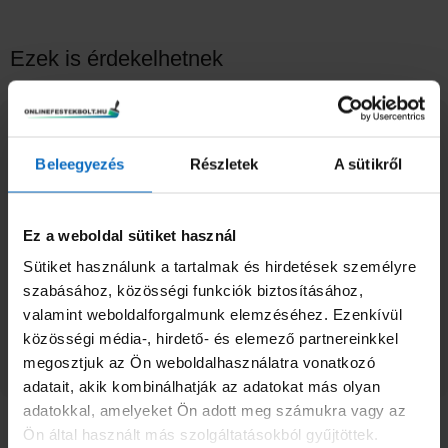
Ezek is érdekelhetnek
Ártartomány:
Ennek
690 Ft
a
Tesa
-
terméknek
Beleegyezés
Részletek
A sütikről
690
Ft
–
1490
Ft
1490 Ft
több
variációja
Opciók választása
Ez a weboldal sütiket használ
van.
A
Sütiket használunk a tartalmak és hirdetések személyre
változatok
szabásához, közösségi funkciók biztosításához,
Euroll Hardy ecset M73 20mm
a
valamint weboldalforgalmunk elemzéséhez. Ezenkívül
490
Ft
termékoldalon
közösségi média-, hirdető- és elemező partnereinkkel
Kosárba teszem
választhatók
megosztjuk az Ön weboldalhasználatra vonatkozó
ki
adatait, akik kombinálhatják az adatokat más olyan
adatokkal, amelyeket Ön adott meg számukra vagy az
Népszerű termékek
Ön által használt más szolgáltatásokból gyűjtöttek.