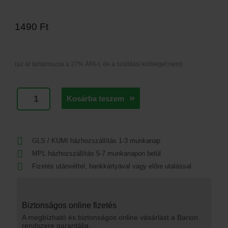
1490
Ft
(az ár tartalmazza a 27% ÁFA-t, de a szállítási költséget nem)
SZINTETIKUS
Kosárba teszem
HÍGÍTÓ
0.5L
mennyiség
GLS / KUMI házhozszállítás 1-3 munkanap
MPL házhozszállítás 5-7 munkanapon belül
Fizetés utánvéttel, bankkártyával vagy előre utalással
Biztonságos online fizetés
A megbízható és biztonságos online vásárlást a Barion
rendszere garantálja.