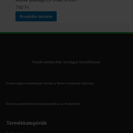
Motive lyukvágó EPS-hez 67mm
790
Ft
Kosárba teszem
Festék webáruház országos kiszállítással.
A biztonságos bankkártyás fizetést a Barion rendszere biztosítja.
Árak és paraméterek összehasonlítása az Árukeresőn
Termékkategóriák