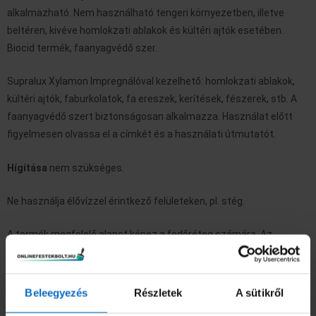
alkalmazható. Nem
használható tengeri környezetben, illetve
beltéren, kivéve homlokzati ablakok
és kültéri ajtók esetében.
Biocid termék, faanyagvédő szer.
Supralux Xylamon Impregnálóval kezelhető: homlokzati ablakok,
kültéri ajtók, faburkolatok, fa ereszek, kerítések, fészerek, stb. A
faanyagvédő szert biztonságosan alkalmazza. Használat előtt
figyelmesen olvassa el a címkét és a használati útmutatót.
Hígítása
nem szükséges.
Ne használja élővízzel érintkező felületeken, pl. stég.
A termék megfelelő alapot képez a fedőréteg számára. Az
alapozott felületet Supralux Xyladecor vastag- vagy
vékonylazúrral át kell festeni. A felület folyamatos utókezeléséről
gondoskodni kell.
Beleegyezés
Részletek
A sütikről