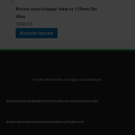
Motive csiszolópapir tekercs 115mm/5m
40es
1090
Ft
Kosárba teszem
Festék webáruház országos kiszállítással.
A biztonságos bankkártyás fizetést a Barion rendszere biztosítja.
Árak és paraméterek összehasonlítása az Árukeresőn