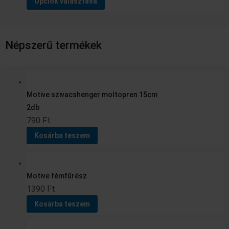
Opciók választása
választhatók
ki
Népszerű termékek
Motive szivacshenger moltopren 15cm
2db
790
Ft
Kosárba teszem
Motive fémfűrész
1390
Ft
Kosárba teszem