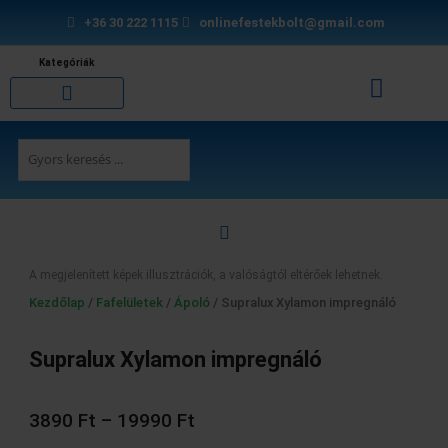
Skip
+36 30 222 1115
onlinefestekbolt@gmail.com
to
content
Kategóriák
Kosár
Burkolási segédanyagok
Purhabok és tömítők
Search
...
A megjelenített képek illusztrációk, a valóságtól eltérőek lehetnek.
Kezdőlap
/
Fafelületek
/
Ápoló
/ Supralux Xylamon impregnáló
Supralux Xylamon impregnáló
Ártartomány:
3890 Ft
3890
Ft
–
19990
Ft
-