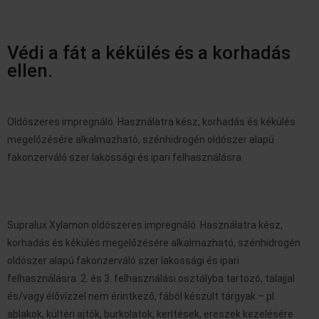
Védi a fát a kékülés és a korhadás
ellen.
Oldószeres impregnáló. Használatra kész, korhadás és kékülés
megelőzésére alkalmazható, szénhidrogén oldószer alapú
fakonzerváló szer lakossági és ipari felhasználásra.
Supralux Xylamon oldószeres impregnáló. Használatra kész,
korhadás és kékülés megelőzésére alkalmazható, szénhidrogén
oldószer alapú fakonzerváló szer lakossági és ipari
felhasználásra. 2. és 3. felhasználási osztályba
tartozó, talajjal
és/vagy élővízzel nem érintkező, fából készült tárgyak – pl.
ablakok,
kültéri ajtók, burkolatok, kerítések, ereszek kezelésére