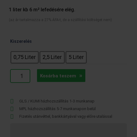
19990 Ft
1 liter kb 6 m² lefedésére elég.
(az ár tartalmazza a 27% ÁFA-t, de a szállítási költséget nem)
Supralux
Kiszerelés
Xylamon
impregnáló
0,75 Liter
2,5 Liter
5 Liter
mennyiség
Kosárba teszem
GLS / KUMI házhozszállítás 1-3 munkanap
MPL házhozszállítás 5-7 munkanapon belül
Fizetés utánvéttel, bankkártyával vagy előre utalással