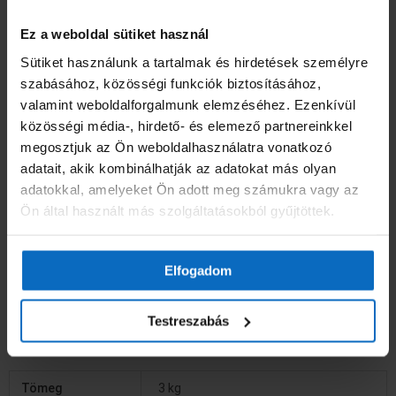
Felhordási mód:
Lakossági felhasználás: ecsettel történő
felhordásra. Foglalkozásszerű felhasználás: ecsettel, szórással
Ez a weboldal sütiket használ
történő felhordásra. Ipari felhasználás (kizárólag automatizált,
Sütiket használunk a tartalmak és hirdetések személyre
zárt rendszerben): bemerítéssel, locsolófestéssel történő
szabásához, közösségi funkciók biztosításához,
felhordásra, illetve alacsony nyomású (<200 kPa) impregnálásra.
valamint weboldalforgalmunk elemzéséhez. Ezenkívül
közösségi média-, hirdető- és elemező partnereinkkel
Eszközök tisztítása:
Ecset, szerszám mosása Supralux H-100
megosztjuk az Ön weboldalhasználatra vonatkozó
hígítóval történhet.
adatait, akik kombinálhatják az adatokat más olyan
adatokkal, amelyeket Ön adott meg számukra vagy az
Kiadósság:
180-220 ml/m2 (4,5-6m2/l). Alacsony nyomású (<200
Ön által használt más szolgáltatásokból gyűjtöttek.
kPa) impregnálásra: 38-45,6 kg/m3.
Felhasználás előtt jól fel kell keverni.
Elfogadom
Száradási idő:
kb. 24 óra. Átfestési idő: kb. 24 óra.
Testreszabás
Tömeg
3 kg