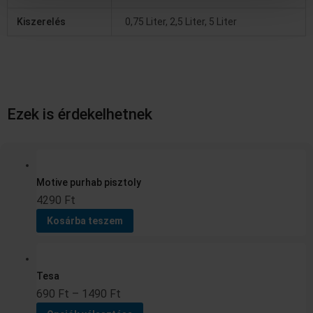
Kiszerelés
0,75 Liter, 2,5 Liter, 5 Liter
Ezek is érdekelhetnek
Ártartomány:
Ennek
690 Ft
a
Motive purhab pisztoly
-
terméknek
4290
Ft
1490 Ft
több
variációja
Kosárba teszem
van.
A
változatok
Tesa
a
690
Ft
–
1490
Ft
termékoldalon