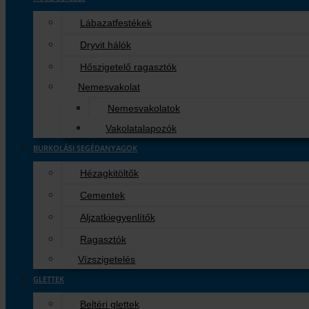
Lábazatfestékek
Dryvit hálók
Hőszigetelő ragasztók
Nemesvakolat
Nemesvakolatok
Vakolatalapozók
BURKOLÁSI SEGÉDANYAGOK
Hézagkitöltők
Cementek
Aljzatkiegyenlítők
Ragasztók
Vízszigetelés
GLETTEK
Beltéri glettek