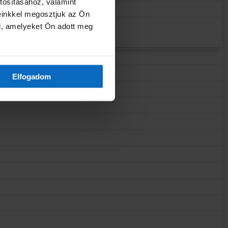
tosításához, valamint
einkkel megosztjuk az Ön
l, amelyeket Ön adott meg
Elfogadom