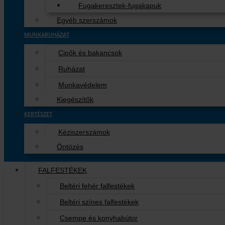
Fugakeresztek-fugakapuk
Egyéb szerszámok
MUNKARUHÁZAT
Cipők és bakancsok
Ruházat
Munkavédelem
Kiegészítők
KERTÉSZET
Kéziszerszámok
Öntözés
FALFESTÉKEK
Beltéri fehér falfestékek
Beltéri színes falfestékek
Csempe és konyhabútor