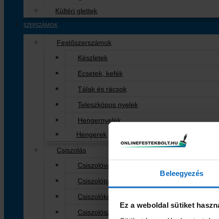
Kültéri glettek
SZERSZÁMOK
Festőszerszámok
Készletek
Ecsetek, kefék
Tálak és rácsok
Teleszkópos nyelek
Hengernyelek
Hengerek
Csiszolás
Csiszolóvászon
Beleegyezés
Csiszolópapír
Csiszolókorong
Ez a weboldal sütiket haszn
Csiszolószivacs