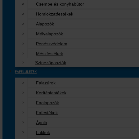
Csempe és konyhabútor
Homlokzatfestékek
Alapozók
Mélyalapozók
Penészvédelem
Mészfestékek
Színezőpaszták
FAFELÜLETEK
Falazúrok
Kerítésfestékek
Faalapozók
Fafestékek
Ápoló
Lakkok