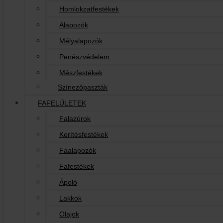
Homlokzatfestékek
Alapozók
Mélyalapozók
Penészvédelem
Mészfestékek
Színezőpaszták
FAFELÜLETEK
Falazúrok
Kerítésfestékek
Faalapozók
Fafestékek
Ápoló
Lakkok
Olajok