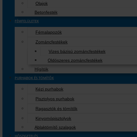
Olajok
Betonfesték
FÉMFELÜLETEK
Fémalapozók
Zománcfestékek
Vizes bázisú zománcfestékek
Oldószeres zománcfestékek
Hígítók
PURHABOK ÉS TÖMÍTŐK
Kézi purhabok
Pisztolyos purhabok
Ragasztók és tömítők
Kinyomópisztolyok
Ablaktömítő szalagok
HŐSZIGETELÉS