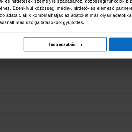
mak és hirdetések személyre szabásához, közösségi funkciók biz
hez. Ezenkívül közösségi média-, hirdető- és elemező partner
zó adatait, akik kombinálhatják az adatokat más olyan adatokka
sznált más szolgáltatásokból gyűjtöttek.
Testreszabás