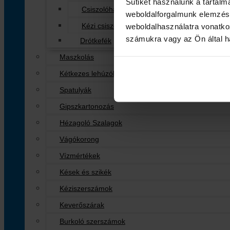
Sütiket használunk a tartal
Csiszolóháló
weboldalforgalmunk elemzésé
Kézi csiszolók
weboldalhasználatra vonatko
számukra vagy az Ön által ha
Drótkefék
Maszkolás
Kétkezes lehúzók
Spatulyák
Gipszkartonozás
Hézagoló Szalagok
Vágókorong
Vízmértékek
Kések és szikék
Kéziszerszámok
Keverőszárak
Burkoló szerszámok