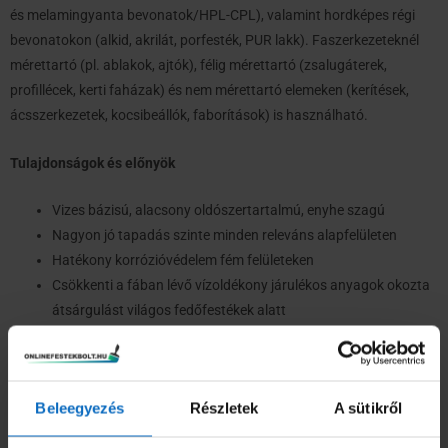
és melamingyanta bevonatok/HPL-CPL), valamint hordképes régi
bevonatokon (alkid, akrilát, porfesték, PUR lakk). Faszerkezeteknél
mérettartó (pl. ablakok, ajtók), félig mérettartó (zsalugáterek,
profillécek, kerti faházak) és nem mérettartó elemeken (kerítések,
ácsszerkezetek, kocsibeállók, faborítások) is használható.
Tulajdonságok és előnyök
Vizes bázisú, alacsony oldószertartalmú, enyhe szagú
Nagyon jó tapadás szinte minden releváns alapfelületen
Hatékony korrózióvédelem fém felületeken
Csökkenti a fában lévő vízoldékony járulékos anyagok okozta
átsárgulást világos fedőfestékek alatt
Időjárásálló és nedvességszabályzó tulajdonságú
Selyemmatt megjelenés
Felhordás
Beleegyezés
Részletek
A sütikről