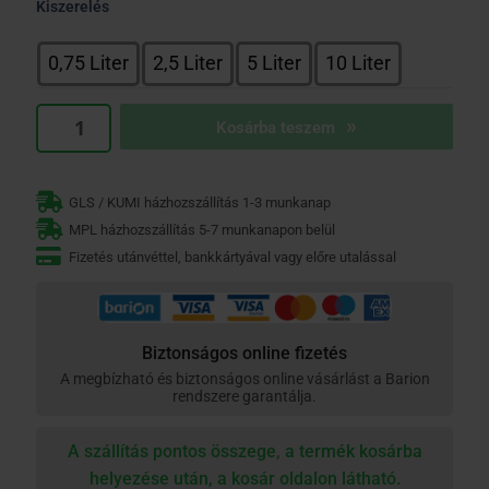
Kiszerelés
Isolier
&
0,75 Liter
2,5 Liter
5 Liter
10 Liter
Allgrund
mennyiség
Kosárba teszem
GLS / KUMI házhozszállítás 1-3 munkanap
MPL házhozszállítás 5-7 munkanapon belül
Fizetés utánvéttel, bankkártyával vagy előre utalással
Biztonságos online fizetés
A megbízható és biztonságos online vásárlást a Barion
rendszere garantálja.
A szállítás pontos összege, a termék kosárba
helyezése után, a kosár oldalon látható.