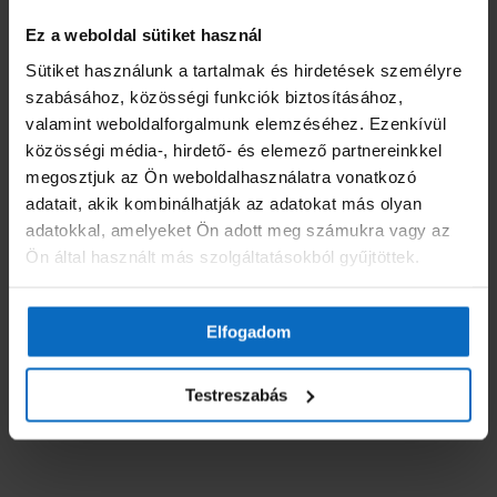
Ecsettel, hengerrel vagy szórással (Airmix, Airless, tartályos
szórópisztoly) is felvihető. A száradás és köztes csiszolás után vizes
Ez a weboldal sütiket használ
vagy oldószerbázisú fedőfestékkel vonható be. Anyagszükséglet kb.
Sütiket használunk a tartalmak és hirdetések személyre
100 ml/m² munkamenetenként; a teljes korrózióvédelemhez és
szabásához, közösségi funkciók biztosításához,
izoláláshoz két réteg felhordása javasolt.
valamint weboldalforgalmunk elemzéséhez. Ezenkívül
közösségi média-, hirdető- és elemező partnereinkkel
Kiszerelés
megosztjuk az Ön weboldalhasználatra vonatkozó
adatait, akik kombinálhatják az adatokat más olyan
0,75 l / 2,5 l / 5 l / 10 l
adatokkal, amelyeket Ön adott meg számukra vagy az
Ön által használt más szolgáltatásokból gyűjtöttek.
Tárolás
Felbontatlan, eredeti csomagolásban, hűvös, száraz, fagymentes
Elfogadom
helyen legalább 24 hónapig eltartható.
Testreszabás