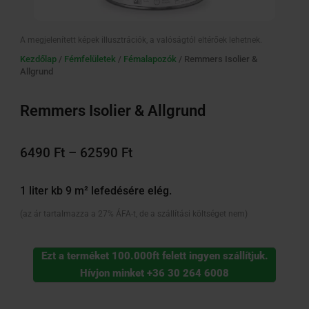
A megjelenített képek illusztrációk, a valóságtól eltérőek lehetnek.
Kezdőlap
/
Fémfelületek
/
Fémalapozók
/ Remmers Isolier &
Allgrund
Remmers Isolier & Allgrund
Ártartomány:
6490 Ft
6490
Ft
–
62590
Ft
-
62590 Ft
1 liter kb 9 m² lefedésére elég.
(az ár tartalmazza a 27% ÁFA-t, de a szállítási költséget nem)
Ezt a terméket 100.000ft felett ingyen szállítjuk.
Hívjon minket +36 30 264 6008
Remmers