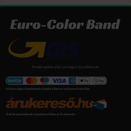
Festék webáruház országos kiszállítással.
A biztonságos bankkártyás fizetést a Barion rendszere biztosítja.
Árak és paraméterek összehasonlítása az Árukeresőn