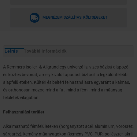
MEGNÉZEM SZÁLLÍTÁSI KÖLTSÉGEKET
Leírás
További információk
A Remmers Isolier- & Allgrund egy univerzális, vizes bázisú alapozó-
és köztes bevonat, amely kiváló tapadást biztosít a legkülönfélébb
alapfelületeken. Kültéri és beltéri felhasználásra egyaránt alkalmas,
és otthonosan mozog mind a fa-, mind a fém-, mind a műanyag
felületek világában.
Felhasználási terület
Alkalmazható fémfelületeken (horganyzott acél, alumínium, vörösréz,
sárgaréz), kemény műanyagokon (kemény PVC, PUR, poliészter, akril