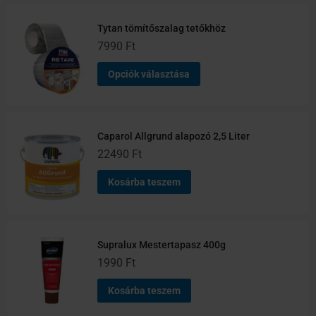
Ennek
a
Tytan tömítőszalag tetőkhöz
terméknek
7990
Ft
több
Opciók választása
variációja
van.
A
változatok
Caparol Allgrund alapozó 2,5 Liter
a
22490
Ft
termékoldalon
választhatók
Kosárba teszem
ki
Supralux Mestertapasz 400g
1990
Ft
Kosárba teszem