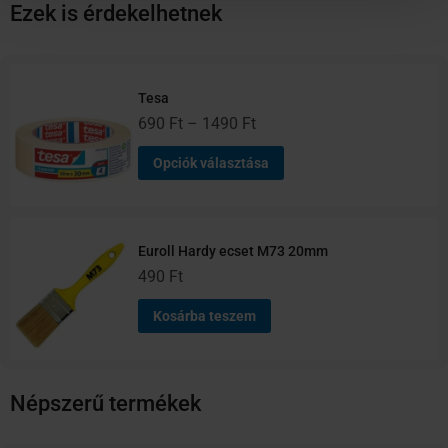
Ezek is érdekelhetnek
Ártartomány:
Ennek
690 Ft
a
Tesa
-
terméknek
690
Ft
–
1490
Ft
1490 Ft
több
Opciók választása
variációja
van.
A
változatok
Euroll Hardy ecset M73 20mm
a
490
Ft
termékoldalon
választhatók
Kosárba teszem
ki
Népszerű termékek