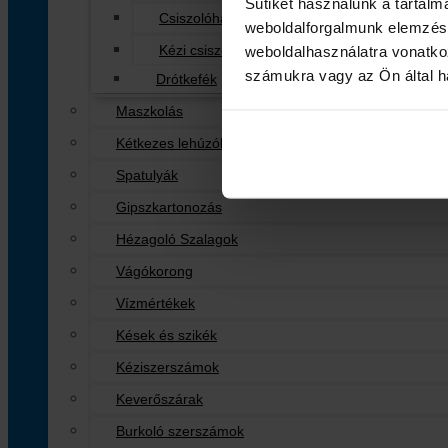
Sütiket használunk a tartal
Csiszolóháló
weboldalforgalmunk elemzésé
Kézi csiszolók
weboldalhasználatra vonatko
számukra vagy az Ön által ha
Drótkefék
Maszkolás
Kétkezes lehúzók
Spatulyák
Gipszkartonozás
Hézagoló Szalagok
Vágókorong
Vízmértékek
Kések és szikék
Kéziszerszámok
Keverőszárak
Burkoló szerszámok