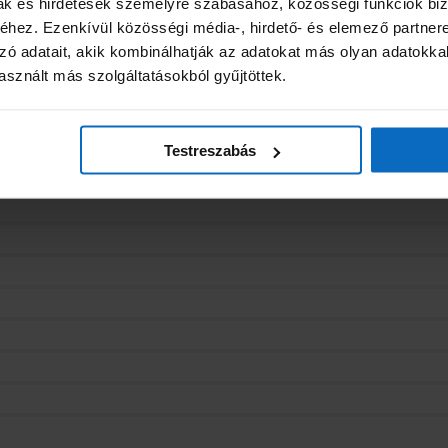
mak és hirdetések személyre szabásához, közösségi funkciók biz
hez. Ezenkívül közösségi média-, hirdető- és elemező partner
zó adatait, akik kombinálhatják az adatokat más olyan adatokka
sznált más szolgáltatásokból gyűjtöttek.
Testreszabás