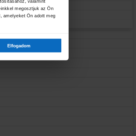
tosításához, valamint
einkkel megosztjuk az Ön
l, amelyeket Ön adott meg
Elfogadom