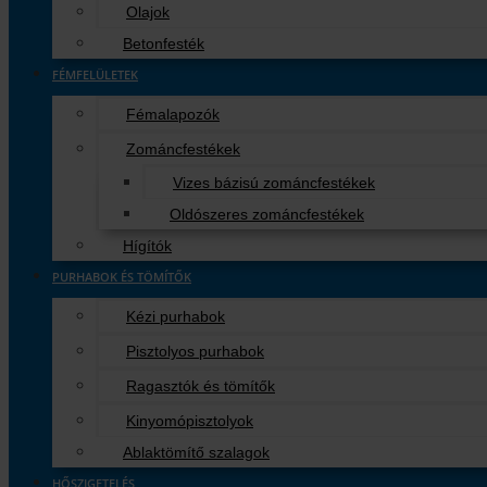
Olajok
Betonfesték
FÉMFELÜLETEK
Fémalapozók
Zománcfestékek
Vizes bázisú zománcfestékek
Oldószeres zománcfestékek
Hígítók
PURHABOK ÉS TÖMÍTŐK
Kézi purhabok
Pisztolyos purhabok
Ragasztók és tömítők
Kinyomópisztolyok
Ablaktömítő szalagok
HŐSZIGETELÉS