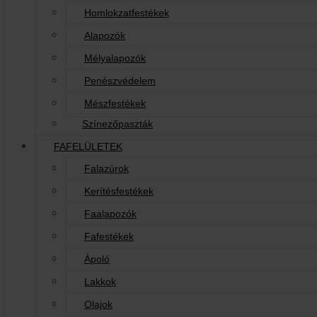
Homlokzatfestékek
Alapozók
Mélyalapozók
Penészvédelem
Mészfestékek
Színezőpaszták
FAFELÜLETEK
Falazúrok
Kerítésfestékek
Faalapozók
Fafestékek
Ápoló
Lakkok
Olajok