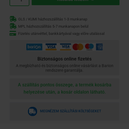
Hardy
ecset
M73
GLS / KUMI házhozszállítás 1-3 munkanap
70mm
MPL házhozszállítás 5-7 munkanapon belül
mennyiség
Fizetés utánvéttel, bankkártyával vagy előre utalással
Biztonságos online fizetés
A megbízható és biztonságos online vásárlást a Barion
rendszere garantálja.
A szállítás pontos összege, a termék kosárba
helyezése után, a kosár oldalon látható.
MEGNÉZEM SZÁLLÍTÁSI KÖLTSÉGEKET