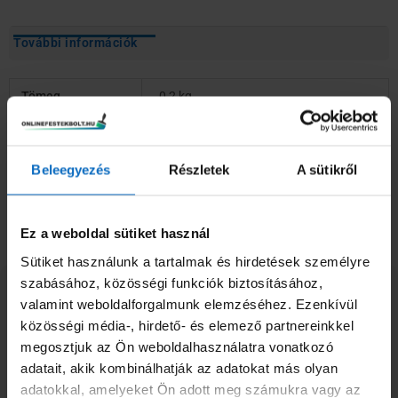
További információk
Tömeg
0,2 kg
Beleegyezés
Részletek
A sütikről
Ezek is érdekelhetnek
Ez a weboldal sütiket használ
Sütiket használunk a tartalmak és hirdetések személyre
Ennek
szabásához, közösségi funkciók biztosításához,
Supralux Astralin selyemfényű zománcfesték 1
a
valamint weboldalforgalmunk elemzéséhez. Ezenkívül
Liter
terméknek
közösségi média-, hirdető- és elemező partnereinkkel
4790
Ft
több
megosztjuk az Ön weboldalhasználatra vonatkozó
variációja
adatait, akik kombinálhatják az adatokat más olyan
Opciók választása
van.
adatokkal, amelyeket Ön adott meg számukra vagy az