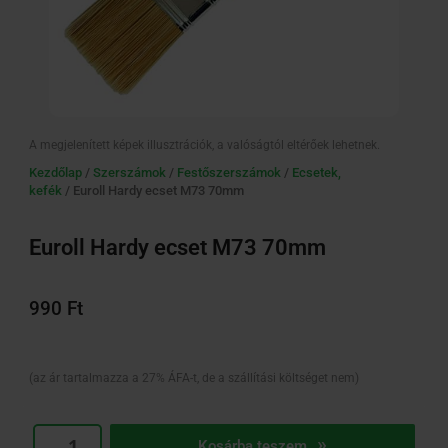
A megjelenített képek illusztrációk, a valóságtól eltérőek lehetnek.
Kezdőlap
/
Szerszámok
/
Festőszerszámok
/
Ecsetek,
kefék
/ Euroll Hardy ecset M73 70mm
Euroll Hardy ecset M73 70mm
990
Ft
(az ár tartalmazza a 27% ÁFA-t, de a szállítási költséget nem)
Euroll
Kosárba teszem