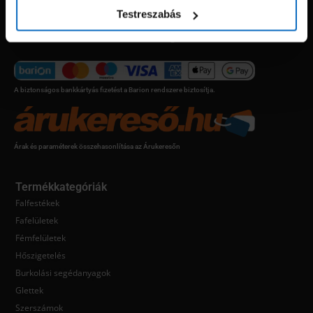
Testreszabás
Festék webáruház országos kiszállítással.
A biztonságos bankkártyás fizetést a Barion rendszere biztosítja.
Árak és paraméterek összehasonlítása az Árukeresőn
Termékkategóriák
Falfestékek
Fafelületek
Fémfelületek
Hőszigetelés
Burkolási segédanyagok
Glettek
Szerszámok