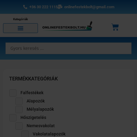
Skip
+36 30 222 1115
onlinefestekbolt@gmail.com
to
content
Kategóriák
Kosár
Search
...
TERMÉKKATEGÓRIÁK
Falfestékek
Alapozók
Mélyalapozók
Hőszigetelés
Nemesvakolat
Vakolatalapozók