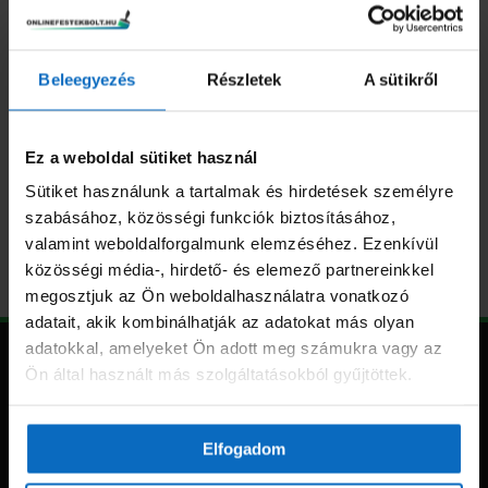
Jolly Fix mélyalapozó
választhatók
koncentrátum
ki
4290
Ft
–
14990
Ft
Beleegyezés
Részletek
A sütikről
Opciók választása
Ez a weboldal sütiket használ
Sütiket használunk a tartalmak és hirdetések személyre
szabásához, közösségi funkciók biztosításához,
valamint weboldalforgalmunk elemzéséhez. Ezenkívül
közösségi média-, hirdető- és elemező partnereinkkel
megosztjuk az Ön weboldalhasználatra vonatkozó
adatait, akik kombinálhatják az adatokat más olyan
adatokkal, amelyeket Ön adott meg számukra vagy az
Ön által használt más szolgáltatásokból gyűjtöttek.
Elfogadom